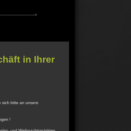
------------------------>
äft in Ihrer
sich bitte an unsere
ngen !
artini- und Weihnachtsmärkten