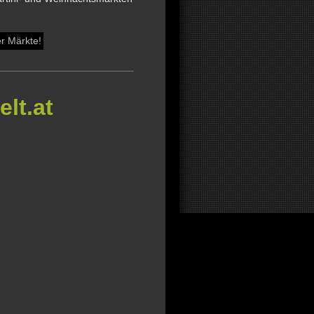
er Märkte!
lt.at