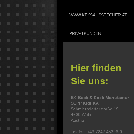
WWW.KEKSAUSSTECHER.AT
PRIVATKUNDEN
Hier finden
Sie uns:
SK-Back & Koch Manufactur
SEPP KRIFKA
Schmierndorferstraße 19
4600 Wels
Austria
Telefon: +43 7242 45296-0