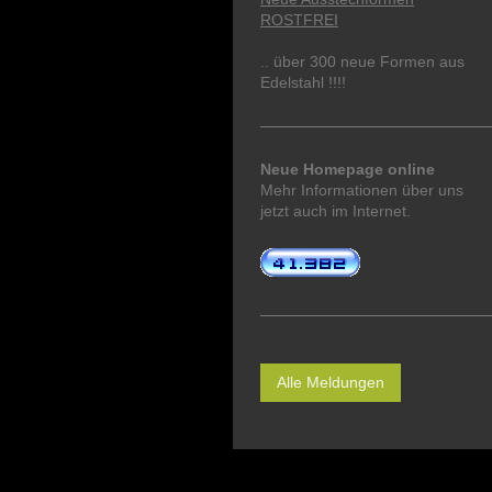
ROSTFREI
.. über 300 neue Formen aus
Edelstahl !!!!
Neue Homepage online
Mehr Informationen über uns
jetzt auch im Internet.
Alle Meldungen